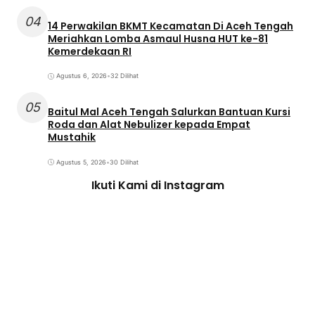
04
14 Perwakilan BKMT Kecamatan Di Aceh Tengah
Meriahkan Lomba Asmaul Husna HUT ke-81
Kemerdekaan RI
Agustus 6, 2026
•
32 Dilihat
05
Baitul Mal Aceh Tengah Salurkan Bantuan Kursi
Roda dan Alat Nebulizer kepada Empat
Mustahik
Agustus 5, 2026
•
30 Dilihat
Ikuti Kami di Instagram