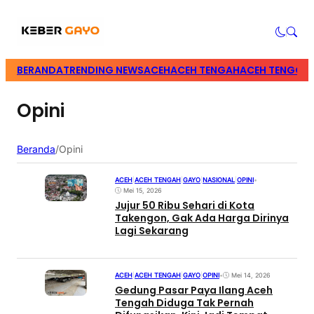
BERANDA
TRENDING NEWS
ACEH
ACEH TENGAH
ACEH TENGGA
Opini
Beranda
/
Opini
ACEH
|
ACEH TENGAH
|
GAYO
|
NASIONAL
|
OPINI
•
Mei 15, 2026
Jujur 50 Ribu Sehari di Kota
Takengon, Gak Ada Harga Dirinya
Lagi Sekarang
ACEH
|
ACEH TENGAH
|
GAYO
|
OPINI
•
Mei 14, 2026
Gedung Pasar Paya Ilang Aceh
Tengah Diduga Tak Pernah