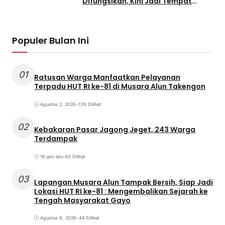
Difungsikan, Kini Jadi Tempat
Parkir
Populer Bulan Ini
01
Ratusan Warga Manfaatkan Pelayanan
Terpadu HUT RI ke-81 di Musara Alun Takengon
Agustus 2, 2026
•
139 Dilihat
02
Kebakaran Pasar Jagong Jeget, 243 Warga
Terdampak
16 jam lalu
•
65 Dilihat
03
Lapangan Musara Alun Tampak Bersih, Siap Jadi
Lokasi HUT RI ke-81 : Mengembalikan Sejarah ke
Tengah Masyarakat Gayo
Agustus 8, 2026
•
44 Dilihat