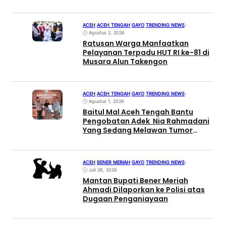
ACEH
|
ACEH TENGAH
|
GAYO
|
TRENDING NEWS
•
Agustus 2, 2026
Ratusan Warga Manfaatkan
Pelayanan Terpadu HUT RI ke-81 di
Musara Alun Takengon
ACEH
|
ACEH TENGAH
|
GAYO
|
TRENDING NEWS
•
Agustus 1, 2026
Baitul Mal Aceh Tengah Bantu
Pengobatan Adek Nia Rahmadani
Yang Sedang Melawan Tumor
Ganas
ACEH
|
BENER MERIAH
|
GAYO
|
TRENDING NEWS
•
Juli 26, 2026
Mantan Bupati Bener Meriah
Ahmadi Dilaporkan ke Polisi atas
Dugaan Penganiayaan