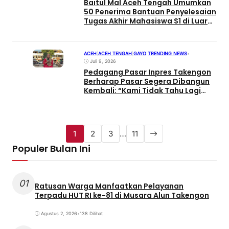
Baitul Mal Aceh Tengah Umumkan
50 Penerima Bantuan Penyelesaian
Tugas Akhir Mahasiswa S1 di Luar
Daerah
ACEH
|
ACEH TENGAH
|
GAYO
|
TRENDING NEWS
•
Juli 9, 2026
Pedagang Pasar Inpres Takengon
Berharap Pasar Segera Dibangun
Kembali: “Kami Tidak Tahu Lagi
Mau Cari Makan di Mana”
1
2
3
…
11
Populer Bulan Ini
01
Ratusan Warga Manfaatkan Pelayanan
Terpadu HUT RI ke-81 di Musara Alun Takengon
Agustus 2, 2026
•
138 Dilihat