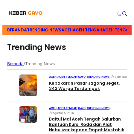
BERANDA
TRENDING NEWS
ACEH
ACEH TENGAH
ACEH TENGGA
Trending News
Beranda
/
Trending News
ACEH
|
ACEH TENGAH
|
GAYO
|
TRENDING NEWS
•
2 jam lalu
Kebakaran Pasar Jagong Jeget,
243 Warga Terdampak
ACEH
|
ACEH TENGAH
|
GAYO
|
TRENDING NEWS
•
Agustus 5, 2026
Baitul Mal Aceh Tengah Salurkan
Bantuan Kursi Roda dan Alat
Nebulizer kepada Empat Mustahik