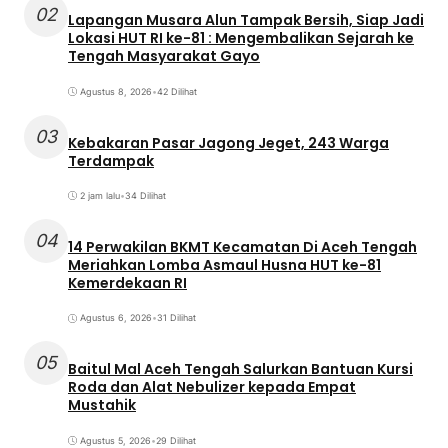
02
Lapangan Musara Alun Tampak Bersih, Siap Jadi
Lokasi HUT RI ke-81 : Mengembalikan Sejarah ke
Tengah Masyarakat Gayo
Agustus 8, 2026
•
42 Dilihat
03
Kebakaran Pasar Jagong Jeget, 243 Warga
Terdampak
2 jam lalu
•
34 Dilihat
04
14 Perwakilan BKMT Kecamatan Di Aceh Tengah
Meriahkan Lomba Asmaul Husna HUT ke-81
Kemerdekaan RI
Agustus 6, 2026
•
31 Dilihat
05
Baitul Mal Aceh Tengah Salurkan Bantuan Kursi
Roda dan Alat Nebulizer kepada Empat
Mustahik
Agustus 5, 2026
•
29 Dilihat