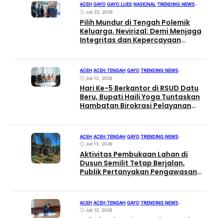
ACEH
|
GAYO
|
GAYO LUES
|
NASIONAL
|
TRENDING NEWS
•
Juli 23, 2026
Pilih Mundur di Tengah Polemik
Keluarga, Nevirizal: Demi Menjaga
Integritas dan Kepercayaan
Masyarakat
ACEH
|
ACEH TENGAH
|
GAYO
|
TRENDING NEWS
•
Juli 13, 2026
Hari Ke-5 Berkantor di RSUD Datu
Beru, Bupati Haili Yoga Tuntaskan
Hambatan Birokrasi Pelayanan
Kesehatan
ACEH
|
ACEH TENGAH
|
GAYO
|
TRENDING NEWS
•
Juli 13, 2026
Aktivitas Pembukaan Lahan di
Dusun Semilit Tetap Berjalan,
Publik Pertanyakan Pengawasan
Satpol PP Aceh Tengah
ACEH
|
ACEH TENGAH
|
GAYO
|
TRENDING NEWS
•
Juli 13, 2026