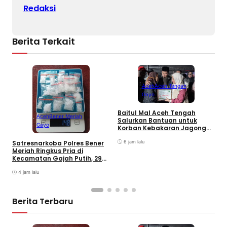
Redaksi
Berita Terkait
Aceh
Aceh Tengah
Gayo
Baitul Mal Aceh Tengah
Aceh
Bener Meriah
Salurkan Bantuan untuk
Gayo
Korban Kebakaran Jagong
Jeget
6 jam lalu
Satresnarkoba Polres Bener
K
Meriah Ringkus Pria di
J
Kecamatan Gajah Putih, 29
T
Paket Sabu dan 70 Gram
Ganja Diamankan
4 jam lalu
Berita Terbaru