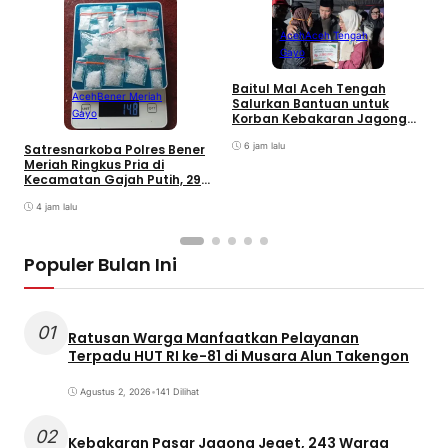
Aceh
Aceh Tengah
Gayo
Baitul Mal Aceh Tengah
Aceh
Bener Meriah
Salurkan Bantuan untuk
Gayo
Korban Kebakaran Jagong
Jeget
6 jam lalu
Satresnarkoba Polres Bener
K
Meriah Ringkus Pria di
J
Kecamatan Gajah Putih, 29
T
Paket Sabu dan 70 Gram
Ganja Diamankan
4 jam lalu
Populer Bulan Ini
01
Ratusan Warga Manfaatkan Pelayanan
Terpadu HUT RI ke-81 di Musara Alun Takengon
Agustus 2, 2026
•
141 Dilihat
02
Kebakaran Pasar Jagong Jeget, 243 Warga