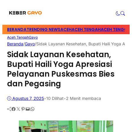
BERANDA
TRENDING NEWS
ACEH
ACEH TENGAH
ACEH TENGGA
Aceh Tengah
Gayo
Beranda
/
Gayo
/
Sidak Layanan Kesehatan, Bupati Haili Yoga Apr
Sidak Layanan Kesehatan,
Bupati Haili Yoga Apresiasi
Pelayanan Puskesmas Bies
dan Pegasing
Agustus 7, 2025
•
10
Dilihat
•
2 Menit membaca
Facebook
Twitter
Pinterest
Mail
WhatsApp