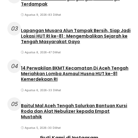
Terdampak
Agustus 9, 2026
•
83 Dilihat
03
Lapangan Musara Alun Tampak Bersih, Siap Jadi
Lokasi HUT RI ke-81 : Mengembalikan Sejarah ke
Tengah Masyarakat Gayo
Agustus 8, 2026
•
47 Dilihat
04
14 Perwakilan BKMT Kecamatan Di Aceh Tengah
Meriahkan Lomba Asmaul Husna HUT ke-81
Kemerdekaan RI
Agustus 6, 2026
•
33 Dilihat
05
Baitul Mal Aceh Tengah Salurkan Bantuan Kursi
Roda dan Alat Nebulizer kepada Empat
Mustahik
Agustus 5, 2026
•
30 Dilihat
Ikuti Kami di Instagram