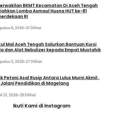
Perwakilan BKMT Kecamatan Di Aceh Tengah
iahkan Lomba Asmaul Husna HUT ke-81
erdekaan RI
ustus 6, 2026
•
31 Dilihat
tul Mal Aceh Tengah Salurkan Bantuan Kursi
a dan Alat Nebulizer kepada Empat Mustahik
ustus 5, 2026
•
27 Dilihat
k Petani Asal Rusip Antara Lulus Murni Akmil ,
i Jalani Pendidikan di Magelang
li 31, 2026
•
26 Dilihat
Ikuti Kami di Instagram