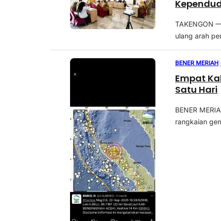
Kependud
TAKENGON — P
ulang arah pe
BENER MERIAH
|
Empat Ka
Satu Hari
BENER MERIAH
rangkaian gem