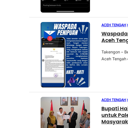
ACEH TENGAH
|
Waspada 
Aceh Teng
Takengon – B
Aceh Tengah d
ACEH TENGAH
|
Bupati Ha
untuk Pal
Masyarak