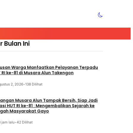
 Bulan Ini
usan Warga Manfaatkan Pelayanan Terpadu
 RI ke-81 di Musara Alun Takengon
ustus 2, 2026
•
138 Dilihat
angan Musara Alun Tampak Bersih, Siap Jadi
asi HUT RI ke-81 : Mengembalikan Sejarah ke
gah Masyarakat Gayo
 jam lalu
•
42 Dilihat