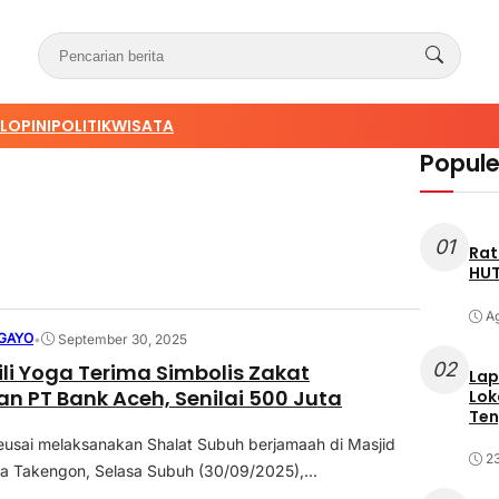
L
OPINI
POLITIK
WISATA
Populer
01
Rat
HUT
Ag
GAYO
•
September 30, 2025
02
ili Yoga Terima Simbolis Zakat
Lap
n PT Bank Aceh, Senilai 500 Juta
Lok
Ten
usai melaksanakan Shalat Subuh berjamaah di Masjid
23
 Takengon, Selasa Subuh (30/09/2025),...