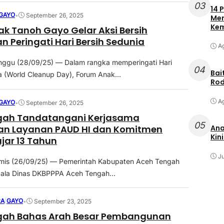
03
14 
GAYO
•
September 26, 2025
Mer
Kem
k Tanoh Gayo Gelar Aksi Bersih
n Peringati Hari Bersih Sedunia
Ag
nggu (28/09/25) — Dalam rangka memperingati Hari
04
Bai
a (World Cleanup Day), Forum Anak...
Rod
Ag
GAYO
•
September 26, 2025
gah Tandatangani Kerjasama
05
n Layanan PAUD HI dan Komitmen
Ana
Kin
ajar 13 Tahun
Ju
mis (26/09/25) — Pemerintah Kabupaten Aceh Tengah
pala Dinas DKBPPPA Aceh Tengah...
RA
|
GAYO
•
September 23, 2025
gah Bahas Arah Besar Pembangunan