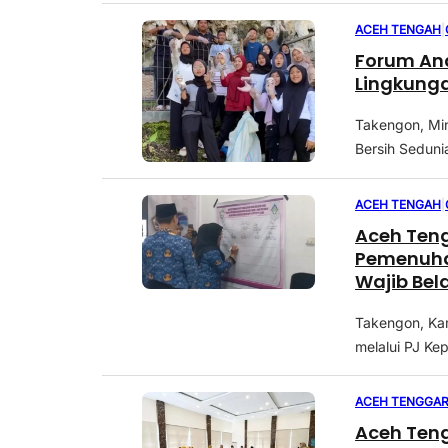
ACEH TENGAH
|
Forum Ana
Lingkunga
Takengon, Mi
Bersih Seduni
ACEH TENGAH
|
Aceh Ten
Pemenuha
Wajib Bel
Takengon, Ka
melalui PJ Ke
ACEH TENGGA
Aceh Ten