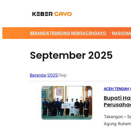
BERANDA
TRENDING NEWS
ACEH
GAYO
NASIONA
September 2025
Beranda
/
2025
/
Sep
ACEH TENGAH
|
Bupati Ha
Perusahaa
Takengon – Se
Agung Ruhama