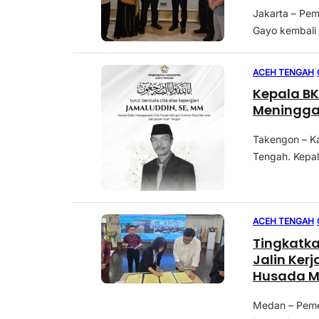
Jakarta – Pe
Gayo kembali 
ACEH TENGAH
|
Kepala B
Meningga
Takengon – K
Tengah. Kepa
ACEH TENGAH
|
Tingkatk
Jalin Ker
Husada 
Medan – Peme