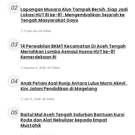
02
Lapangan Musara Alun Tampak Bersih, Siap Jadi
Lokasi HUT RI ke-81 : Mengembalikan Sejarah ke
Tengah Masyarakat Gayo
11 jam lalu
•
36 Dilihat
03
14 Perwakilan BKMT Kecamatan Di Aceh Tengah
Meriahkan Lomba Asmaul Husna HUT ke-81
Kemerdekaan RI
Agustus 6, 2026
•
30 Dilihat
04
Anak Petani Asal Rusip Antara Lulus Murni Akmil ,
Kini Jalani Pendidikan di Magelang
Juli 31, 2026
•
26 Dilihat
05
Baitul Mal Aceh Tengah Salurkan Bantuan Kursi
Roda dan Alat Nebulizer kepada Empat
Mustahik