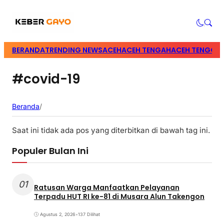
BERANDA
TRENDING NEWS
ACEH
ACEH TENGAH
ACEH TENGGA
#covid-19
Beranda
/
Saat ini tidak ada pos yang diterbitkan di bawah tag ini.
Populer Bulan Ini
01
Ratusan Warga Manfaatkan Pelayanan
Terpadu HUT RI ke-81 di Musara Alun Takengon
Agustus 2, 2026
•
137 Dilihat